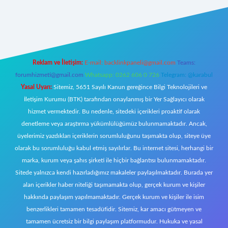
 adresi
betexper.xyz
m elexbet
Reklam ve İletişim:
E-mail:
backlinkpaneli@gmail.com
Teams:
forumhizmeti@gmail.com
Whatsapp: 0262 606 0 726
Telegram: @karabul
Yasal Uyarı:
Sitemiz, 5651 Sayılı Kanun gereğince Bilgi Teknolojileri ve
İletişim Kurumu (BTK) tarafından onaylanmış bir Yer Sağlayıcı olarak
hizmet vermektedir. Bu nedenle, sitedeki içerikleri proaktif olarak
denetleme veya araştırma yükümlülüğümüz bulunmamaktadır. Ancak,
üyelerimiz yazdıkları içeriklerin sorumluluğunu taşımakta olup, siteye üye
olarak bu sorumluluğu kabul etmiş sayılırlar. Bu internet sitesi, herhangi bir
marka, kurum veya şahıs şirketi ile hiçbir bağlantısı bulunmamaktadır.
Sitede yalnızca kendi hazırladığımız makaleler paylaşılmaktadır. Burada yer
alan içerikler haber niteliği taşımamakta olup, gerçek kurum ve kişiler
hakkında paylaşım yapılmamaktadır. Gerçek kurum ve kişiler ile isim
benzerlikleri tamamen tesadüfidir. Sitemiz, kar amacı gütmeyen ve
tamamen ücretsiz bir bilgi paylaşım platformudur. Hukuka ve yasal