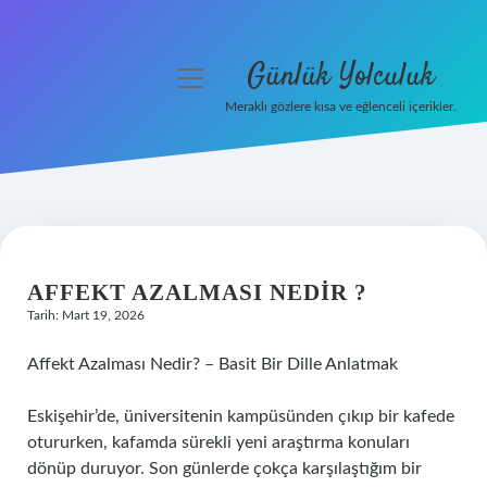
Günlük Yolculuk
menüyü
aç
Meraklı gözlere kısa ve eğlenceli içerikler.
Anasayfa
Gizlilik Politikası
Yasal Uyarı
AFFEKT AZALMASI NEDIR ?
Hakkımızda
Tarih: Mart 19, 2026
Affekt Azalması Nedir? – Basit Bir Dille Anlatmak
Eskişehir’de, üniversitenin kampüsünden çıkıp bir kafede
otururken, kafamda sürekli yeni araştırma konuları
dönüp duruyor. Son günlerde çokça karşılaştığım bir