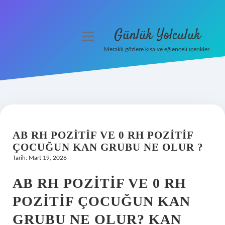
Günlük Yolculuk
menüyü
aç
Meraklı gözlere kısa ve eğlenceli içerikler.
Anasayfa
Gizlilik Politikası
Yasal Uyarı
AB RH POZITIF VE 0 RH POZITIF
Hakkımızda
ÇOCUĞUN KAN GRUBU NE OLUR ?
Tarih: Mart 19, 2026
AB RH POZITIF VE 0 RH
POZITIF ÇOCUĞUN KAN
GRUBU NE OLUR? KAN