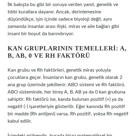
İlk bakışta bu gibi bir soruya verilen yanıt, genetik ve
tıbbi kurallara dayanır. Ancak, derinlemesine
düşündükçe, işin içinde sadece biyoloji değil, aynı
zamanda insanlar arası ilişki, miras ve aile bağları gibi
insani bir boyut da barındırıyor.
KAN GRUPLARININ TEMELLERI: A,
B, AB, 0 VE RH FAKTÖRÜ
Kan grubu ve Rh faktörleri, genetik miras yoluyla
çocuklara geçer. İnsanların kan grubu, genetik olarak 2
ana grup üzerinde şekillenir: ABO sistemi ve Rh faktörü.
ABO sisteminde, her birey A, B, AB ya da 0 kan grubuna
sahiptir. Rh faktörü ise, kanda bulunan pozitif (+) ya da
negatif (-) işaretleriyle gösterilir. Eğer kanında Rh pozitif
bir madde (Rh antijeni) varsa, Rh pozitif, yoksa Rh negatif
kabul edilir.
İçimdeki mühendis, burada biraz matematiksel bir