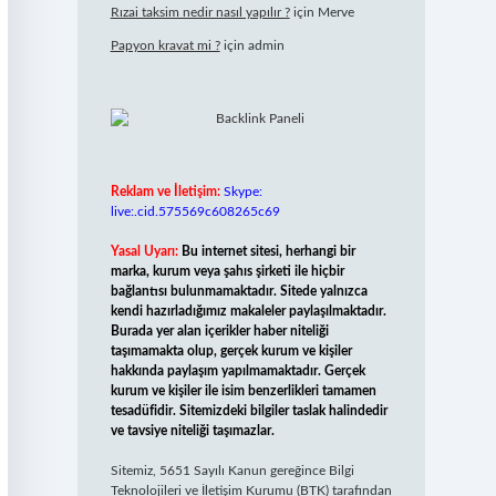
Rızai taksim nedir nasıl yapılır ?
için
Merve
Papyon kravat mi ?
için
admin
Reklam ve İletişim:
Skype:
live:.cid.575569c608265c69
Yasal Uyarı:
Bu internet sitesi, herhangi bir
marka, kurum veya şahıs şirketi ile hiçbir
bağlantısı bulunmamaktadır. Sitede yalnızca
kendi hazırladığımız makaleler paylaşılmaktadır.
Burada yer alan içerikler haber niteliği
taşımamakta olup, gerçek kurum ve kişiler
hakkında paylaşım yapılmamaktadır. Gerçek
kurum ve kişiler ile isim benzerlikleri tamamen
tesadüfidir. Sitemizdeki bilgiler taslak halindedir
ve tavsiye niteliği taşımazlar.
Sitemiz, 5651 Sayılı Kanun gereğince Bilgi
Teknolojileri ve İletişim Kurumu (BTK) tarafından