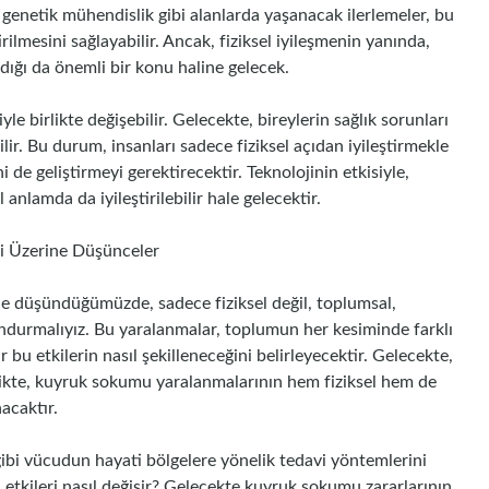
ve genetik mühendislik gibi alanlarda yaşanacak ilerlemeler, bu
tirilmesini sağlayabilir. Ancak, fiziksel iyileşmenin yanında,
dığı da önemli bir konu haline gelecek.
e birlikte değişebilir. Gelecekte, bireylerin sağlık sorunları
lir. Bu durum, insanları sadece fiziksel açıdan iyileştirmekle
 de geliştirmeyi gerektirecektir. Teknolojinin etkisiyle,
anlamda da iyileştirilebilir hale gelecektir.
i Üzerine Düşünceler
ne düşündüğümüzde, sadece fiziksel değil, toplumsal,
undurmalıyız. Bu yaralanmalar, toplumun her kesiminde farklı
lar bu etkilerin nasıl şekilleneceğini belirleyecektir. Gelecekte,
rlikte, kuyruk sokumu yaralanmalarının hem fiziksel hem de
acaktır.
gibi vücudun hayati bölgelere yönelik tedavi yöntemlerini
etkileri nasıl değişir? Gelecekte kuyruk sokumu zararlarının