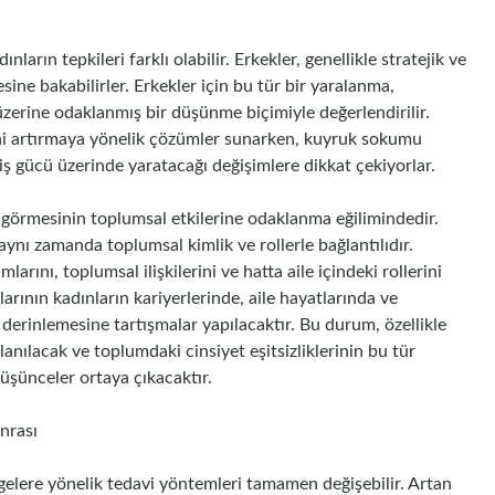
rın tepkileri farklı olabilir. Erkekler, genellikle stratejik ve
esine bakabilirler. Erkekler için bu tür bir yaralanma,
üzerine odaklanmış bir düşünme biçimiyle değerlendirilir.
sini artırmaya yönelik çözümler sunarken, kuyruk sokumu
e iş gücü üzerinde yaratacağı değişimlere dikkat çekiyorlar.
r görmesinin toplumsal etkilerine odaklanma eğilimindedir.
 aynı zamanda toplumsal kimlik ve rollerle bağlantılıdır.
ını, toplumsal ilişkilerini ve hatta aile içindeki rollerini
rının kadınların kariyerlerinde, aile hayatlarında ve
ir derinlemesine tartışmalar yapılacaktır. Bu durum, özellikle
lanılacak ve toplumdaki cinsiyet eşitsizliklerinin bu tür
üşünceler ortaya çıkacaktır.
nrası
gelere yönelik tedavi yöntemleri tamamen değişebilir. Artan