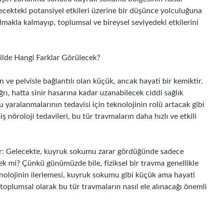
lecekteki potansiyel etkileri üzerine bir düşünce yolculuğuna
lmakla kalmayıp, toplumsal ve bireysel seviyedeki etkilerini
silde Hangi Farklar Görülecek?
e pelvisle bağlantılı olan küçük, ancak hayati bir kemiktir.
rı, hatta sinir hasarına kadar uzanabilecek ciddi sağlık
 yaralanmalarının tedavisi için teknolojinin rolü artacak gibi
 nöroloji tedavileri, bu tür travmaların daha hızlı ve etkili
r: Gelecekte, kuyruk sokumu zarar gördüğünde sadece
ecek mi? Çünkü günümüzde bile, fiziksel bir travma genellikle
Teknolojinin ilerlemesi, kuyruk sokumu gibi küçük ama hayati
, toplumsal olarak bu tür travmaların nasıl ele alınacağı önemli