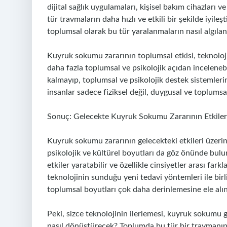
dijital sağlık uygulamaları, kişisel bakım cihazları 
tür travmaların daha hızlı ve etkili bir şekilde iyileş
toplumsal olarak bu tür yaralanmaların nasıl algılan
Kuyruk sokumu zararının toplumsal etkisi, teknolojiyl
daha fazla toplumsal ve psikolojik açıdan incelenebi
kalmayıp, toplumsal ve psikolojik destek sistemlerini
insanlar sadece fiziksel değil, duygusal ve toplumsal 
Sonuç: Gelecekte Kuyruk Sokumu Zararının Etkiler
Kuyruk sokumu zararının gelecekteki etkileri üzeri
psikolojik ve kültürel boyutları da göz önünde bul
etkiler yaratabilir ve özellikle cinsiyetler arası fark
teknolojinin sunduğu yeni tedavi yöntemleri ile bi
toplumsal boyutları çok daha derinlemesine ele alın
Peki, sizce teknolojinin ilerlemesi, kuyruk sokumu 
nasıl dönüştürecek? Toplumda bu tür bir travmanın 