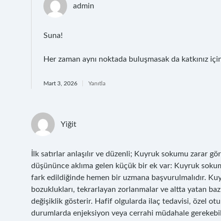
admin
Suna!
Her zaman aynı noktada buluşmasak da katkınız içi
Mart 3, 2026
Yanıtla
Yiğit
İlk satırlar anlaşılır ve düzenli; Kuyruk sokumu zarar gö
düşününce aklıma gelen küçük bir ek var: Kuyruk sokumu z
fark edildiğinde hemen bir uzmana başvurulmalıdır. Kuy
bozuklukları, tekrarlayan zorlanmalar ve altta yatan bazı
değişiklik gösterir. Hafif olgularda ilaç tedavisi, özel ot
durumlarda enjeksiyon veya cerrahi müdahale gerekebilir