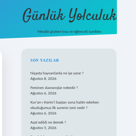
Günlük Yolculuk
Meraklı gözlere kısa ve eğlenceli içerikler.
casino güncel giriş
ilbet casino
ilbet yeni giriş
Betexper giriş adresi
SIDEBAR
SON YAZILAR
Nişasta hayvanlarda ne işe yarar ?
Ağustos 8, 2026
Feminen davranışlar nelerdir ?
Ağustos 6, 2026
Kur’an-ı Kerim’i baştan sona hatim ederken
okuduğumuz ilk surenin ismi nedir ?
Ağustos 6, 2026
Azat edildi ne demek ?
Ağustos 5, 2026