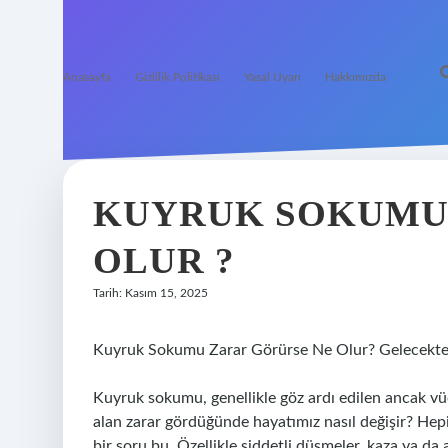
Anasayfa
Gizlilik Politikası
Yasal Uyarı
Hakkımızda
KUYRUK SOKUMU
OLUR ?
Tarih: Kasım 15, 2025
Kuyruk Sokumu Zarar Görürse Ne Olur? Gelecektek
Kuyruk sokumu, genellikle göz ardı edilen ancak vüc
alan zarar gördüğünde hayatımız nasıl değişir? Hepi
bir soru bu. Özellikle şiddetli düşmeler, kaza ya d