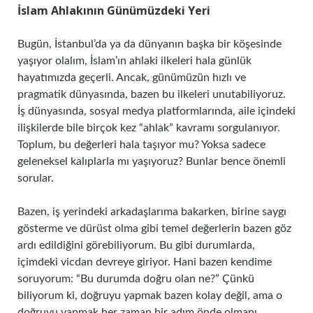
İslam Ahlakının Günümüzdeki Yeri
Bugün, İstanbul’da ya da dünyanın başka bir köşesinde
yaşıyor olalım, İslam’ın ahlaki ilkeleri hala günlük
hayatımızda geçerli. Ancak, günümüzün hızlı ve
pragmatik dünyasında, bazen bu ilkeleri unutabiliyoruz.
İş dünyasında, sosyal medya platformlarında, aile içindeki
ilişkilerde bile birçok kez “ahlak” kavramı sorgulanıyor.
Toplum, bu değerleri hala taşıyor mu? Yoksa sadece
geleneksel kalıplarla mı yaşıyoruz? Bunlar bence önemli
sorular.
Bazen, iş yerindeki arkadaşlarıma bakarken, birine saygı
gösterme ve dürüst olma gibi temel değerlerin bazen göz
ardı edildiğini görebiliyorum. Bu gibi durumlarda,
içimdeki vicdan devreye giriyor. Hani bazen kendime
soruyorum: “Bu durumda doğru olan ne?” Çünkü
biliyorum ki, doğruyu yapmak bazen kolay değil, ama o
doğruyu yapmak her zaman bir adım önde olmanı