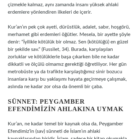
çizmekle kalmaz, aynı zamanda insanı yüksek ahlaki
erdemlere yönlendiren ilkeleri de içerir.
Kur’an’ın pek çok ayeti, dürüstlük, adalet, sabır, hoşgörü,
merhamet gibi erdemleri öğütler. Mesela, bir ayette şöyle
denir: “İyilikle kötülük bir olmaz. Sen (kötülüğü) en güzel
bir şekilde sav.” (Fussilet, 34). Burada, karşılaşılan
zorluklar ve kötülüklerle başa çıkarken bile ne kadar
dikkatli ve ölçülü olmamız gerektiği öğretiliyor. Her gün
metrobüste ya da trafikte karşılaştığımız sinir bozucu
insanlara karşı bu yaklaşımı hayata geçirmeye çalışmak,
aslında ne kadar zor olsa da önemli bir çaba.
SÜNNET: PEYGAMBER
EFENDIMIZIN AHLAKINA UYMAK
Kur’an, ne kadar temel bir kaynak olsa da, Peygamber
Efendimiz’in (sav) sünneti de İslam’ın ahlaki
kaynaklarından biridir. İslam, sadece bir kitap okumakla