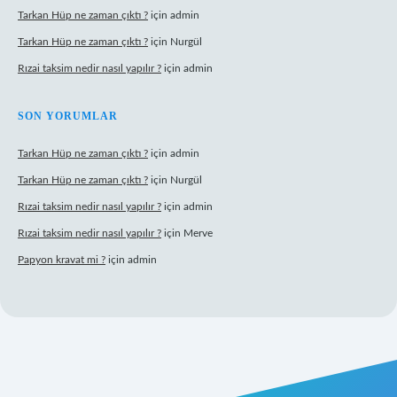
Tarkan Hüp ne zaman çıktı ?
için
admin
Tarkan Hüp ne zaman çıktı ?
için
Nurgül
Rızai taksim nedir nasıl yapılır ?
için
admin
SON YORUMLAR
Tarkan Hüp ne zaman çıktı ?
için
admin
Tarkan Hüp ne zaman çıktı ?
için
Nurgül
Rızai taksim nedir nasıl yapılır ?
için
admin
Rızai taksim nedir nasıl yapılır ?
için
Merve
Papyon kravat mi ?
için
admin
ni giriş
Betexper giriş adresi
betexper.xyz
m elexbet