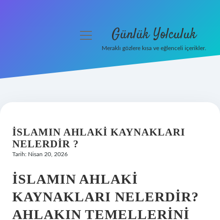
Günlük Yolculuk
menüyü
aç
Meraklı gözlere kısa ve eğlenceli içerikler.
Anasayfa
Gizlilik Politikası
Yasal Uyarı
İSLAMIN AHLAKI KAYNAKLARI
Hakkımızda
NELERDIR ?
Tarih: Nisan 20, 2026
İSLAMIN AHLAKI
KAYNAKLARI NELERDIR?
AHLAKIN TEMELLERINI