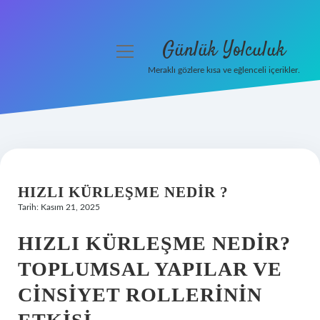
Günlük Yolculuk
menüyü
aç
Meraklı gözlere kısa ve eğlenceli içerikler.
Anasayfa
Gizlilik Politikası
Yasal Uyarı
HIZLI KÜRLEŞME NEDIR ?
Hakkımızda
Tarih: Kasım 21, 2025
HIZLI KÜRLEŞME NEDIR?
TOPLUMSAL YAPILAR VE
CINSIYET ROLLERININ