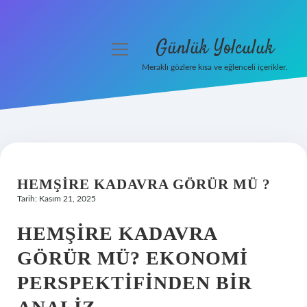
Günlük Yolculuk
menüyü
aç
Meraklı gözlere kısa ve eğlenceli içerikler.
Anasayfa
Gizlilik Politikası
Yasal Uyarı
HEMŞIRE KADAVRA GÖRÜR MÜ ?
Hakkımızda
Tarih: Kasım 21, 2025
HEMŞIRE KADAVRA
GÖRÜR MÜ? EKONOMI
PERSPEKTIFINDEN BIR