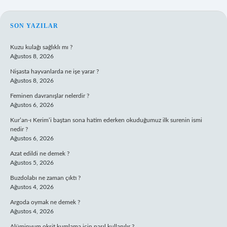
SIDEBAR
SON YAZILAR
Kuzu kulağı sağlıklı mı ?
Ağustos 8, 2026
Nişasta hayvanlarda ne işe yarar ?
Ağustos 8, 2026
Feminen davranışlar nelerdir ?
Ağustos 6, 2026
Kur’an-ı Kerim’i baştan sona hatim ederken okuduğumuz ilk surenin ismi
nedir ?
Ağustos 6, 2026
Azat edildi ne demek ?
Ağustos 5, 2026
Buzdolabı ne zaman çıktı ?
Ağustos 4, 2026
Argoda oymak ne demek ?
Ağustos 4, 2026
Alüminyum oksit kumlama için nasıl kullanılır ?