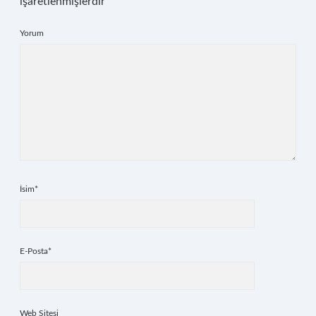
işaretlenmişlerdir
Yorum
İsim*
E-Posta*
Web Sitesi