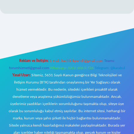
iş adresi
betexper.xyz
m elexbet
Reklam ve İletişim:
E-mail:
backlinkpaneli@gmail.com
Teams:
forumhizmeti@gmail.com
Whatsapp: 0262 606 0 726
Telegram: @karabul
Yasal Uyarı:
Sitemiz, 5651 Sayılı Kanun gereğince Bilgi Teknolojileri ve
İletişim Kurumu (BTK) tarafından onaylanmış bir Yer Sağlayıcı olarak
hizmet vermektedir. Bu nedenle, sitedeki içerikleri proaktif olarak
denetleme veya araştırma yükümlülüğümüz bulunmamaktadır. Ancak,
üyelerimiz yazdıkları içeriklerin sorumluluğunu taşımakta olup, siteye üye
olarak bu sorumluluğu kabul etmiş sayılırlar. Bu internet sitesi, herhangi bir
marka, kurum veya şahıs şirketi ile hiçbir bağlantısı bulunmamaktadır.
Sitede yalnızca kendi hazırladığımız makaleler paylaşılmaktadır. Burada yer
alan içerikler haber niteliği taşımamakta olup, gerçek kurum ve kişiler