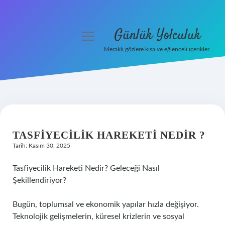
Günlük Yolculuk
menüyü
aç
Meraklı gözlere kısa ve eğlenceli içerikler.
Anasayfa
Gizlilik Politikası
Yasal Uyarı
TASFIYECILIK HAREKETI NEDIR ?
Hakkımızda
Tarih: Kasım 30, 2025
Tasfiyecilik Hareketi Nedir? Geleceği Nasıl
Şekillendiriyor?
Bugün, toplumsal ve ekonomik yapılar hızla değişiyor.
Teknolojik gelişmelerin, küresel krizlerin ve sosyal