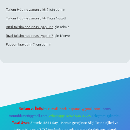
Tarkan Hüp ne zaman çıktı ?
için
admin
Tarkan Hüp ne zaman çıktı ?
için
Nurgül
Rızai taksim nedir nasıl yapılır ?
için
admin
Rızai taksim nedir nasıl yapılır ?
için
Merve
Papyon kravat mi ?
için
admin
bet yeni giriş
Betexper giriş adresi
betexper.xyz
m elexbet
Reklam ve İletişim:
E-mail:
backlinkpaneli@gmail.com
Teams:
forumhizmeti@gmail.com
Whatsapp: 0262 606 0 726
Telegram: @karabul
Yasal Uyarı:
Sitemiz, 5651 Sayılı Kanun gereğince Bilgi Teknolojileri ve
İletişim Kurumu (BTK) tarafından onaylanmış bir Yer Sağlayıcı olarak