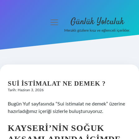
Günlük Yolculuk
menüyü
aç
Meraklı gözlere kısa ve eğlenceli içerikler.
Anasayfa
Gizlilik Politikası
Yasal Uyarı
SUI ISTIMALAT NE DEMEK ?
Hakkımızda
Tarih: Haziran 3, 2026
Bugün Yuf sayfasında “Sui istimalat ne demek” üzerine
hazırladığımız içeriği sizlerle buluşturuyoruz.
KAYSERI’NIN SOĞUK