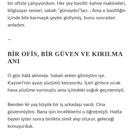
bir ofiste çalışıyordum. Her şey basitti; kahve makineleri,
bilgisayar sesleri, sabah “günaydın”ları… Ama o basitliğin
içinde bile karmaşık şeyler gizliymiş, bunu sonradan
anladım.
—
BIR OFIS, BIR GÜVEN VE KIRILMA
ANI
O gün hâlâ aklımda. Sabah erken gitmiştim işe.
Kayseri’nin ayazı yüzümü kesiyordu. İçeri girince sıcak
hava yüzüme vurmuştu ama içimdeki soğuk geçmemişti.
Benden iki yaş büyük bir iş arkadaşı vardı. Ona
güvenmiştim. Bana işin inceliklerini o öğretmişti. Hatta
bazen işten sonra birlikte simit alıp oturur, geleceği
konuşurduk.