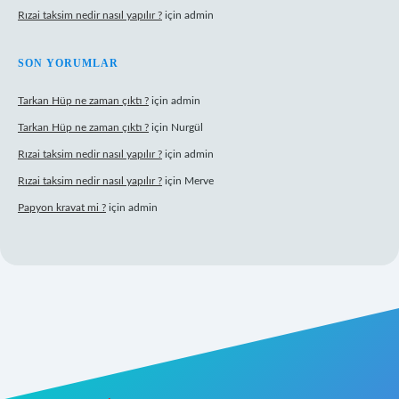
Rızai taksim nedir nasıl yapılır ?
için
admin
SON YORUMLAR
Tarkan Hüp ne zaman çıktı ?
için
admin
Tarkan Hüp ne zaman çıktı ?
için
Nurgül
Rızai taksim nedir nasıl yapılır ?
için
admin
Rızai taksim nedir nasıl yapılır ?
için
Merve
Papyon kravat mi ?
için
admin
dresi
betexper.xyz
m elexbet