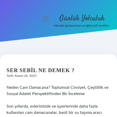
Günlük Yolculuk
menüyü
aç
Meraklı gözlere kısa ve eğlenceli içerikler.
Anasayfa
Gizlilik Politikası
Yasal Uyarı
SER SEBIL NE DEMEK ?
Hakkımızda
Tarih: Kasım 26, 2025
Neden Cam Damacana? Toplumsal Cinsiyet, Çeşitlilik ve
Sosyal Adalet Perspektifinden Bir İnceleme
Son yıllarda, evlerimizde ve işyerlerinde daha fazla
kullanılan cam damacanalar, basit bir su taşıma aracı