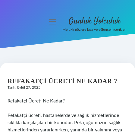
Günlük Yolculuk
menüyü
aç
Meraklı gözlere kısa ve eğlenceli içerikler.
Anasayfa
Gizlilik Politikası
Yasal Uyarı
REFAKATÇI ÜCRETI NE KADAR ?
Hakkımızda
Tarih: Eylül 27, 2025
Refakatçi Ücreti Ne Kadar?
Refakatçi ücreti, hastanelerde ve sağlık hizmetlerinde
sıklıkla karşılaşılan bir konudur. Pek çoğumuzun sağlık
hizmetlerinden yararlanırken, yanında bir yakınını veya