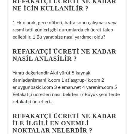
REFAKATÇI ÜCRETI NE KADAR
NE ICIN KULLANILIR ?
1 Ek olarak, gece nöbeti, hafta sonu çalışması veya
resmi tatil günleri gibi durumlarda ek ücret talep
edilebilir. 1 Bu yanıt size nasıl yardımcı oldu?
REFAKATÇI ÜCRETI NE KADAR
NASIL ANLASILIR ?
Yanıtı değerlendir Akıl yürüt 5 kaynak
damladanismanlik.com 1 atlasgrup-ik.com 2
enuygunbakici.com 3 eleman.net 4 yarenim.com 5
Refakatçi ücretleri nasıl belirlenir? Büyük şehirlerde
refakatçi ücretleri…
REFAKATÇI ÜCRETI NE KADAR
ILE ILGILI EN ONEMLI
NOKTALAR NELERDIR ?