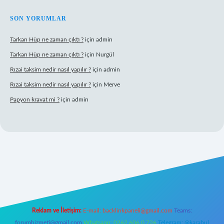
SON YORUMLAR
Tarkan Hüp ne zaman çıktı ?
için
admin
Tarkan Hüp ne zaman çıktı ?
için
Nurgül
Rızai taksim nedir nasıl yapılır ?
için
admin
Rızai taksim nedir nasıl yapılır ?
için
Merve
Papyon kravat mi ?
için
admin
et yeni giriş
Betexper giriş adresi
betexper.xyz
m elexbet
Reklam ve İletişim:
E-mail:
backlinkpaneli@gmail.com
Teams:
forumhizmeti@gmail.com
Whatsapp: 0262 606 0 726
Telegram: @karabul