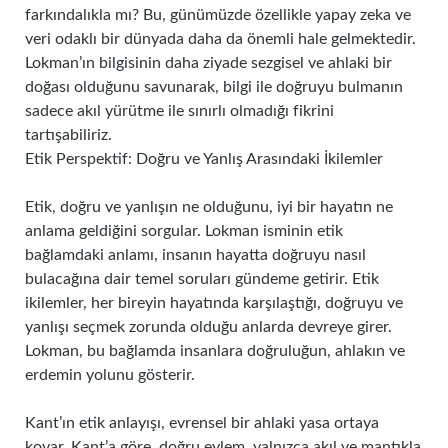
farkındalıkla mı? Bu, günümüzde özellikle yapay zeka ve
veri odaklı bir dünyada daha da önemli hale gelmektedir.
Lokman’ın bilgisinin daha ziyade sezgisel ve ahlaki bir
doğası olduğunu savunarak, bilgi ile doğruyu bulmanın
sadece akıl yürütme ile sınırlı olmadığı fikrini
tartışabiliriz.
Etik Perspektif: Doğru ve Yanlış Arasındaki İkilemler
Etik, doğru ve yanlışın ne olduğunu, iyi bir hayatın ne
anlama geldiğini sorgular. Lokman isminin etik
bağlamdaki anlamı, insanın hayatta doğruyu nasıl
bulacağına dair temel soruları gündeme getirir. Etik
ikilemler, her bireyin hayatında karşılaştığı, doğruyu ve
yanlışı seçmek zorunda olduğu anlarda devreye girer.
Lokman, bu bağlamda insanlara doğruluğun, ahlakın ve
erdemin yolunu gösterir.
Kant’ın etik anlayışı, evrensel bir ahlaki yasa ortaya
koyar. Kant’a göre, doğru eylem, yalnızca akıl ve mantıkla