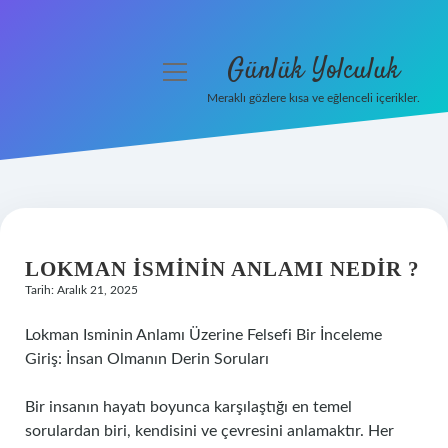
Günlük Yolculuk
menüyü
aç
Meraklı gözlere kısa ve eğlenceli içerikler.
Anasayfa
Gizlilik Politikası
Yasal Uyarı
LOKMAN ISMININ ANLAMI NEDIR ?
Hakkımızda
Tarih: Aralık 21, 2025
Lokman Isminin Anlamı Üzerine Felsefi Bir İnceleme
Giriş: İnsan Olmanın Derin Soruları
Bir insanın hayatı boyunca karşılaştığı en temel
sorulardan biri, kendisini ve çevresini anlamaktır. Her