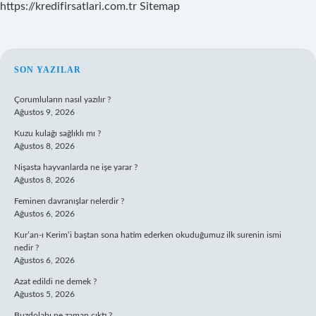
https://kredifirsatlari.com.tr
Sitemap
SIDEBAR
SON YAZILAR
Çorumluların nasıl yazılır ?
Ağustos 9, 2026
Kuzu kulağı sağlıklı mı ?
Ağustos 8, 2026
Nişasta hayvanlarda ne işe yarar ?
Ağustos 8, 2026
Feminen davranışlar nelerdir ?
Ağustos 6, 2026
Kur’an-ı Kerim’i baştan sona hatim ederken okuduğumuz ilk surenin ismi
nedir ?
Ağustos 6, 2026
Azat edildi ne demek ?
Ağustos 5, 2026
Buzdolabı ne zaman çıktı ?