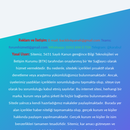
iş adresi
betexper.xyz
m elexbet
Reklam ve İletişim:
E-mail:
backlinkpaneli@gmail.com
Teams:
forumhizmeti@gmail.com
Whatsapp: 0262 606 0 726
Telegram: @karabul
Yasal Uyarı:
Sitemiz, 5651 Sayılı Kanun gereğince Bilgi Teknolojileri ve
İletişim Kurumu (BTK) tarafından onaylanmış bir Yer Sağlayıcı olarak
hizmet vermektedir. Bu nedenle, sitedeki içerikleri proaktif olarak
denetleme veya araştırma yükümlülüğümüz bulunmamaktadır. Ancak,
üyelerimiz yazdıkları içeriklerin sorumluluğunu taşımakta olup, siteye üye
olarak bu sorumluluğu kabul etmiş sayılırlar. Bu internet sitesi, herhangi bir
marka, kurum veya şahıs şirketi ile hiçbir bağlantısı bulunmamaktadır.
Sitede yalnızca kendi hazırladığımız makaleler paylaşılmaktadır. Burada yer
alan içerikler haber niteliği taşımamakta olup, gerçek kurum ve kişiler
hakkında paylaşım yapılmamaktadır. Gerçek kurum ve kişiler ile isim
benzerlikleri tamamen tesadüfidir. Sitemiz, kar amacı gütmeyen ve