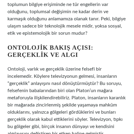
toplumun bilgiye erişiminde ne tür engellerin var
olduğunu, toplumsal değişimin ne kadar derin ve
karmaşık olduğunu anlamamıza olanak tanır. Peki, bilgiye
ulaşım sadece bir teknolojik mesele midir, yoksa sosyal,
etik ve epistemolojik bir sorun mudur?
ONTOLOJIK BAKIŞ AÇISI:
GERÇEKLIK VE ALGI
Ontoloji, varlık ve gerçeklik üzerine felsefi bir
incelemedir. Köylere televizyonun gelmesi, insanların
“gerçeklik” anlayışını nasıl dönüştürmüştür? Bu soruyu,
felsefenin babalarından biri olan Platon’un mağara
metaforuyla ilişkilendirebiliriz. Platon, insanların karanlık
bir mağarada zincirlenmiş şekilde yaşamaya mahkûm
olduklarını, yalnızca gölgeleri gördüklerini ve bunları
gerçeklik olarak kabul ettiklerini söyler. Televizyon, tıpkı
bu gölgeler gibi, birçok insanın dünyayı ve kendisini
algılayışını değiştiren bir etken haline gelmiştir.