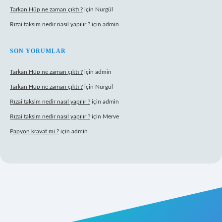
Tarkan Hüp ne zaman çıktı ?
için
Nurgül
Rızai taksim nedir nasıl yapılır ?
için
admin
SON YORUMLAR
Tarkan Hüp ne zaman çıktı ?
için
admin
Tarkan Hüp ne zaman çıktı ?
için
Nurgül
Rızai taksim nedir nasıl yapılır ?
için
admin
Rızai taksim nedir nasıl yapılır ?
için
Merve
Papyon kravat mi ?
için
admin
adresi
betexper.xyz
m elexbet