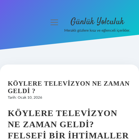
Günlük Yolculuk
menüyü
aç
Meraklı gözlere kısa ve eğlenceli içerikler.
Anasayfa
Gizlilik Politikası
Yasal Uyarı
KÖYLERE TELEVIZYON NE ZAMAN
Hakkımızda
GELDI ?
Tarih: Ocak 10, 2026
KÖYLERE TELEVIZYON
NE ZAMAN GELDI?
FELSEFI BIR İHTIMALLER