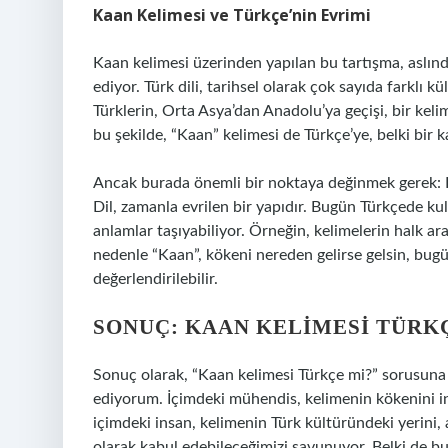
Kaan Kelimesi ve Türkçe’nin Evrimi
Kaan kelimesi üzerinden yapılan bu tartışma, aslında
ediyor. Türk dili, tarihsel olarak çok sayıda farklı k
Türklerin, Orta Asya’dan Anadolu’ya geçişi, bir kelim
bu şekilde, “Kaan” kelimesi de Türkçe’ye, belki bir k
Ancak burada önemli bir noktaya değinmek gerek: H
Dil, zamanla evrilen bir yapıdır. Bugün Türkçede kul
anlamlar taşıyabiliyor. Örneğin, kelimelerin halk aras
nedenle “Kaan”, kökeni nereden gelirse gelsin, bugü
değerlendirilebilir.
SONUÇ: KAAN KELIMESI TÜRK
Sonuç olarak, “Kaan kelimesi Türkçe mi?” sorusuna c
ediyorum. İçimdeki mühendis, kelimenin kökenini i
içimdeki insan, kelimenin Türk kültüründeki yerini
olarak kabul edebileceğimizi savunuyor. Belki de bu,