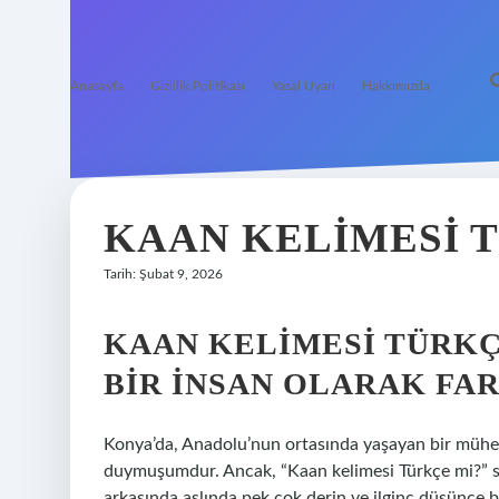
Anasayfa
Gizlilik Politikası
Yasal Uyarı
Hakkımızda
KAAN KELIMESI T
Tarih: Şubat 9, 2026
KAAN KELIMESI TÜRKÇ
BIR İNSAN OLARAK FA
Konya’da, Anadolu’nun ortasında yaşayan bir mühend
duymuşumdur. Ancak, “Kaan kelimesi Türkçe mi?” s
arkasında aslında pek çok derin ve ilginç düşünce b