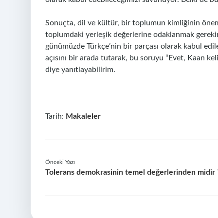
Sonuçta, dil ve kültür, bir toplumun kimliğinin öne
toplumdaki yerleşik değerlerine odaklanmak gerekir.
günümüzde Türkçe’nin bir parçası olarak kabul edile
açısını bir arada tutarak, bu soruyu “Evet, Kaan ke
diye yanıtlayabilirim.
Tarih:
Makaleler
Önceki Yazı
Tolerans demokrasinin temel değerlerinden midir 