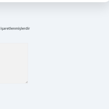
 işaretlenmişlerdir