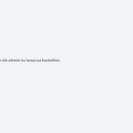
site adresim bu tarayıcıya kaydedilsin.