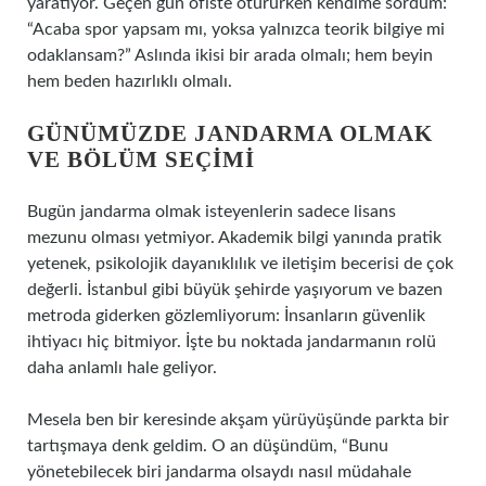
yaratıyor. Geçen gün ofiste otururken kendime sordum:
“Acaba spor yapsam mı, yoksa yalnızca teorik bilgiye mi
odaklansam?” Aslında ikisi bir arada olmalı; hem beyin
hem beden hazırlıklı olmalı.
GÜNÜMÜZDE JANDARMA OLMAK
VE BÖLÜM SEÇIMI
Bugün jandarma olmak isteyenlerin sadece lisans
mezunu olması yetmiyor. Akademik bilgi yanında pratik
yetenek, psikolojik dayanıklılık ve iletişim becerisi de çok
değerli. İstanbul gibi büyük şehirde yaşıyorum ve bazen
metroda giderken gözlemliyorum: İnsanların güvenlik
ihtiyacı hiç bitmiyor. İşte bu noktada jandarmanın rolü
daha anlamlı hale geliyor.
Mesela ben bir keresinde akşam yürüyüşünde parkta bir
tartışmaya denk geldim. O an düşündüm, “Bunu
yönetebilecek biri jandarma olsaydı nasıl müdahale