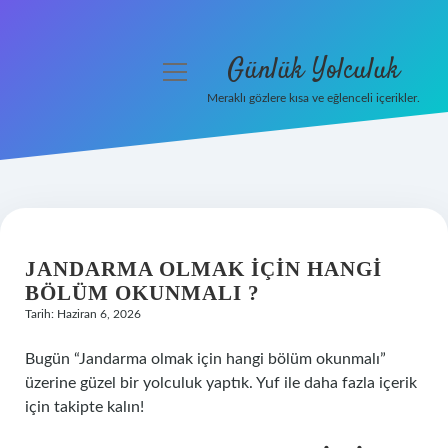
Günlük Yolculuk
menüyü
aç
Meraklı gözlere kısa ve eğlenceli içerikler.
Anasayfa
Gizlilik Politikası
Yasal Uyarı
JANDARMA OLMAK IÇIN HANGI
Hakkımızda
BÖLÜM OKUNMALI ?
Tarih: Haziran 6, 2026
Bugün “Jandarma olmak için hangi bölüm okunmalı”
üzerine güzel bir yolculuk yaptık. Yuf ile daha fazla içerik
için takipte kalın!