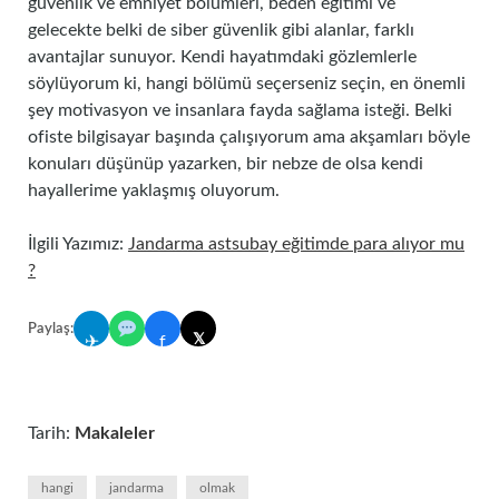
güvenlik ve emniyet bölümleri, beden eğitimi ve
gelecekte belki de siber güvenlik gibi alanlar, farklı
avantajlar sunuyor. Kendi hayatımdaki gözlemlerle
söylüyorum ki, hangi bölümü seçerseniz seçin, en önemli
şey motivasyon ve insanlara fayda sağlama isteği. Belki
ofiste bilgisayar başında çalışıyorum ama akşamları böyle
konuları düşünüp yazarken, bir nebze de olsa kendi
hayallerime yaklaşmış oluyorum.
İlgili Yazımız:
Jandarma astsubay eğitimde para alıyor mu
?
Paylaş:
𝕏
✈
f
Tarih:
Makaleler
hangi
jandarma
olmak