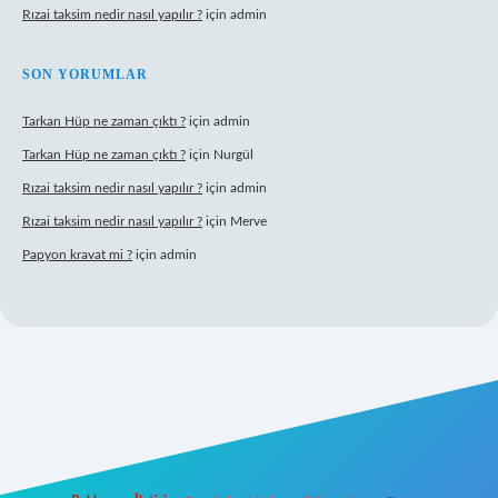
Rızai taksim nedir nasıl yapılır ?
için
admin
SON YORUMLAR
Tarkan Hüp ne zaman çıktı ?
için
admin
Tarkan Hüp ne zaman çıktı ?
için
Nurgül
Rızai taksim nedir nasıl yapılır ?
için
admin
Rızai taksim nedir nasıl yapılır ?
için
Merve
Papyon kravat mi ?
için
admin
dresi
betexper.xyz
m elexbet