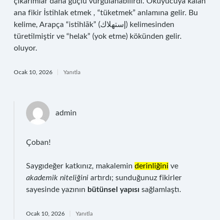
çıkarımlar daha güçlü vurgulanabilirdi. Okuyucuya kalan
ana fikir İstihlak etmek , “tüketmek” anlamına gelir. Bu
kelime, Arapça “istihlāk” (إستهلاك) kelimesinden
türetilmiştir ve “helak” (yok etme) kökünden gelir.
oluyor.
Ocak 10, 2026
Yanıtla
admin
Çoban!
Saygıdeğer katkınız, makalemin
derinliğini
ve
akademik niteliğini
artırdı; sunduğunuz fikirler
sayesinde yazının
bütünsel yapısı
sağlamlaştı.
Ocak 10, 2026
Yanıtla