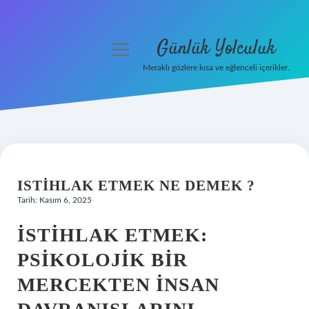
Günlük Yolculuk
menüyü
aç
Meraklı gözlere kısa ve eğlenceli içerikler.
Anasayfa
Gizlilik Politikası
Yasal Uyarı
ISTIHLAK ETMEK NE DEMEK ?
Hakkımızda
Tarih: Kasım 6, 2025
İSTIHLAK ETMEK:
PSIKOLOJIK BIR
MERCEKTEN İNSAN