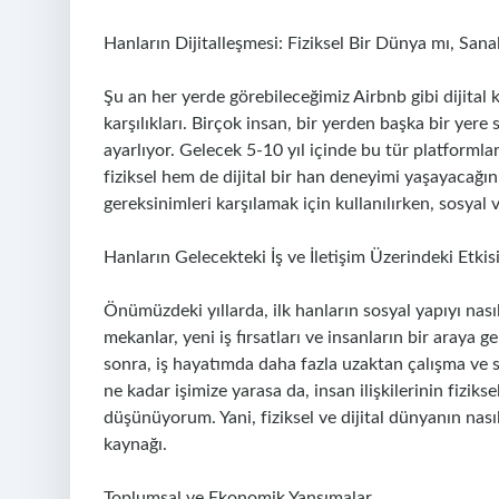
Hanların Dijitalleşmesi: Fiziksel Bir Dünya mı, San
Şu an her yerde görebileceğimiz Airbnb gibi dijital 
karşılıkları. Birçok insan, bir yerden başka bir ye
ayarlıyor. Gelecek 5-10 yıl içinde bu tür platformla
fiziksel hem de dijital bir han deneyimi yaşayacağı
gereksinimleri karşılamak için kullanılırken, sosyal 
Hanların Gelecekteki İş ve İletişim Üzerindeki Etkis
Önümüzdeki yıllarda, ilk hanların sosyal yapıyı nası
mekanlar, yeni iş fırsatları ve insanların bir araya ge
sonra, iş hayatımda daha fazla uzaktan çalışma ve s
ne kadar işimize yarasa da, insan ilişkilerinin fizi
düşünüyorum. Yani, fiziksel ve dijital dünyanın nas
kaynağı.
Toplumsal ve Ekonomik Yansımalar