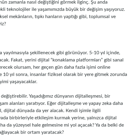
ün zamanla nasıl değiştiğini görmek ilginç. Şu anda
kli teknolojiler ile yaşamımızda büyük bir değişim yaşıyoruz.
ksel mekânların, tıpkı hanların yaptığı gibi, toplumsal ve
iz?
yayılmasıyla şekillenecek gibi görünüyor. 5-10 yıl içinde,
ak. Fakat, yerini dijital “konaklama platformları” gibi sanal
erecek olursam, her geçen gün daha fazla işimi online
10 yıl sonra, insanlar fiziksel olarak bir yere gitmek zorunda
yimi yaşayacaklar.
değiştirebilir. Yaşadığımız dünyanın dijitalleşmesi, bir
am alanları yaratıyor. Eğer dijitalleşme ve yapay zeka daha
, dijital dünyada da yer alacak. Kendi işimle ilgili
ada birbirleriyle etkileşim kurmak yerine, yalnızca dijital
daha da yüzeysel hale gelmesine mi yol açacak? Ya da belki de
sağlayacak bir ortam yaratacak?