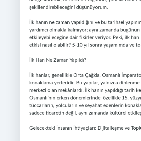
şekillendirebileceğini düşünüyorum.
İlk hanın ne zaman yapıldığını ve bu tarihsel yapın
yardımcı olmakla kalmıyor; aynı zamanda bugünün dü
etkileyebileceğine dair fikirler veriyor. Peki, ilk 
etkisi nasıl olabilir? 5-10 yıl sonra yaşamımda ve t
İlk Han Ne Zaman Yapıldı?
İlk hanlar, genellikle Orta Çağ’da, Osmanlı İmparat
konaklama yerleridir. Bu yapılar, yalnızca dinlenme 
merkezi olan mekânlardı. İlk hanın yapıldığı tarih k
Osmanlı’nın erken dönemlerinde, özellikle 15. yüzy
tüccarların, yolcuların ve seyahat edenlerin konakl
sadece ticaretin değil, aynı zamanda kültürel etkil
Gelecekteki İnsanın İhtiyaçları: Dijitalleşme ve Top