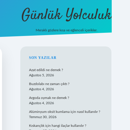
Günlük Yolculuk
Meraklı gözlere kısa ve eğlenceli içerikler.
vdcasino güncel giriş
ilbet casino
ilbet yeni giriş
Betexper giriş adre
SIDEBAR
SON YAZILAR
Azat edildi ne demek ?
Ağustos 5, 2026
Buzdolabı ne zaman çıktı ?
Ağustos 4, 2026
Argoda oymak ne demek ?
Ağustos 4, 2026
Alüminyum oksit kumlama için nasıl kullanılır ?
Temmuz 30, 2026
Kıskançlık için hangi ilaçlar kullanılır ?