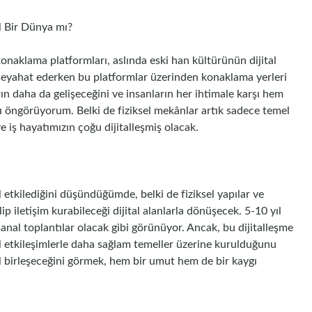
al Bir Dünya mı?
konaklama platformları, aslında eski han kültürünün dijital
re seyahat ederken bu platformlar üzerinden konaklama yerleri
rın daha da gelişeceğini ve insanların her ihtimale karşı hem
nı öngörüyorum. Belki de fiziksel mekânlar artık sadece temel
ve iş hayatımızın çoğu dijitalleşmiş olacak.
i
l etkilediğini düşündüğümde, belki de fiziksel yapılar ve
lip iletişim kurabileceği dijital alanlarla dönüşecek. 5-10 yıl
anal toplantılar olacak gibi görünüyor. Ancak, bu dijitalleşme
ksel etkileşimlerle daha sağlam temeller üzerine kurulduğunu
ıl birleşeceğini görmek, hem bir umut hem de bir kaygı