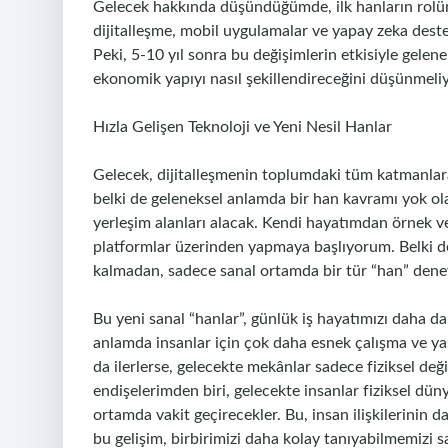
Gelecek hakkında düşündüğümde, ilk hanların rolün
dijitalleşme, mobil uygulamalar ve yapay zeka deste
Peki, 5-10 yıl sonra bu değişimlerin etkisiyle gelene
ekonomik yapıyı nasıl şekillendireceğini düşünmeliy
Hızla Gelişen Teknoloji ve Yeni Nesil Hanlar
Gelecek, dijitalleşmenin toplumdaki tüm katmanlara 
belki de geleneksel anlamda bir han kavramı yok olac
yerleşim alanları alacak. Kendi hayatımdan örnek v
platformlar üzerinden yapmaya başlıyorum. Belki de 
kalmadan, sadece sanal ortamda bir tür “han” dene
Bu yeni sanal “hanlar”, günlük iş hayatımızı daha da 
anlamda insanlar için çok daha esnek çalışma ve yaş
da ilerlerse, gelecekte mekânlar sadece fiziksel değil
endişelerimden biri, gelecekte insanlar fiziksel düny
ortamda vakit geçirecekler. Bu, insan ilişkilerinin 
bu gelişim, birbirimizi daha kolay tanıyabilmemizi 