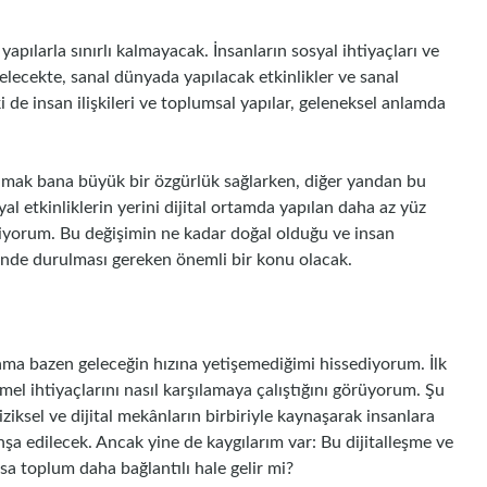
 yapılarla sınırlı kalmayacak. İnsanların sosyal ihtiyaçları ve
elecekte, sanal dünyada yapılacak etkinlikler ve sanal
ki de insan ilişkileri ve toplumsal yapılar, geleneksel anlamda
olmak bana büyük bir özgürlük sağlarken, diğer yandan bu
syal etkinliklerin yerini dijital ortamda yapılan daha az yüz
diriyorum. Bu değişimin ne kadar doğal olduğu ve insan
rinde durulması gereken önemli bir konu olacak.
 ama bazen geleceğin hızına yetişemediğimi hissediyorum. İlk
l ihtiyaçlarını nasıl karşılamaya çalıştığını görüyorum. Şu
fiziksel ve dijital mekânların birbiriyle kaynaşarak insanlara
nşa edilecek. Ancak yine de kaygılarım var: Bu dijitalleşme ve
ksa toplum daha bağlantılı hale gelir mi?