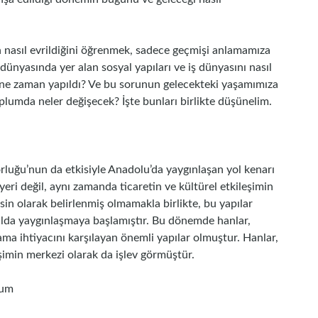
ın nasıl evrildiğini öğrenmek, sadece geçmişi anlamamıza
nyasında yer alan sosyal yapıları ve iş dünyasını nasıl
han ne zaman yapıldı? Ve bu sorunun gelecekteki yaşamımıza
oplumda neler değişecek? İşte bunları birlikte düşünelim.
orluğu’nun da etkisiyle Anadolu’da yaygınlaşan yol kenarı
yeri değil, aynı zamanda ticaretin ve kültürel etkileşimin
esin olarak belirlenmiş olmamakla birlikte, bu yapılar
ılda yaygınlaşmaya başlamıştır. Bu dönemde hanlar,
ama ihtiyacını karşılayan önemli yapılar olmuştur. Hanlar,
eşimin merkezi olarak da işlev görmüştür.
lum