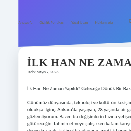
Anasayfa
Gizlilik Politikası
Yasal Uyarı
Hakkımızda
İLK HAN NE ZAMA
Tarih: Mayıs 7, 2026
İlk Han Ne Zaman Yapıldı? Geleceğe Dönük Bir Bak
Günümüz dünyasında, teknoloji ve kültürün kesişim 
oldukça ilginç. Ankara’da yaşayan, 28 yaşında bir ge
gözlemliyorum. Bazen bu değişimlerin hızına yetiş
götüreceğini tahmin etmeye çalışırken kafam karışı
denge kurarak, tarihsel bir olgunun, yani ilk hanın 