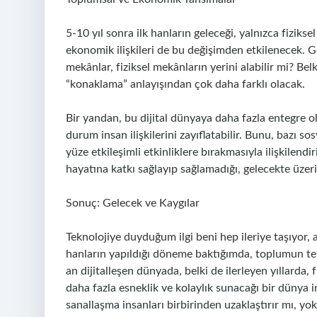
5-10 yıl sonra ilk hanların geleceği, yalnızca fiziksel
ekonomik ilişkileri de bu değişimden etkilenecek. G
mekânlar, fiziksel mekânların yerini alabilir mi? Bel
“konaklama” anlayışından çok daha farklı olacak.
Bir yandan, bu dijital dünyaya daha fazla entegre 
durum insan ilişkilerini zayıflatabilir. Bunu, bazı so
yüze etkileşimli etkinliklere bırakmasıyla ilişkilen
hayatına katkı sağlayıp sağlamadığı, gelecekte üze
Sonuç: Gelecek ve Kaygılar
Teknolojiye duyduğum ilgi beni hep ileriye taşıyor,
hanların yapıldığı döneme baktığımda, toplumun teme
an dijitalleşen dünyada, belki de ilerleyen yıllarda, 
daha fazla esneklik ve kolaylık sunacağı bir dünya i
sanallaşma insanları birbirinden uzaklaştırır mı, yo