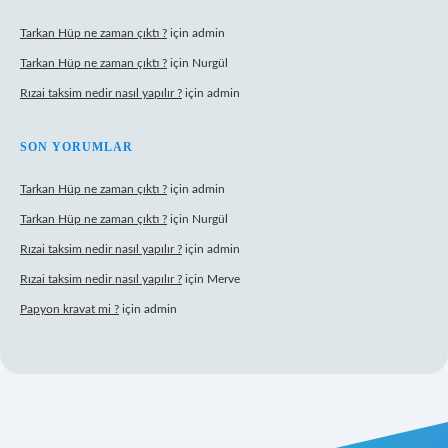
Tarkan Hüp ne zaman çıktı ?
için
admin
Tarkan Hüp ne zaman çıktı ?
için
Nurgül
Rızai taksim nedir nasıl yapılır ?
için
admin
SON YORUMLAR
Tarkan Hüp ne zaman çıktı ?
için
admin
Tarkan Hüp ne zaman çıktı ?
için
Nurgül
Rızai taksim nedir nasıl yapılır ?
için
admin
Rızai taksim nedir nasıl yapılır ?
için
Merve
Papyon kravat mi ?
için
admin
iş adresi
betexper.xyz
m elexbet