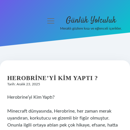
Günlük Yolculuk
menüyü
aç
Meraklı gözlere kısa ve eğlenceli içerikler.
Anasayfa
Gizlilik Politikası
Yasal Uyarı
HEROBRINE’YI KIM YAPTI ?
Hakkımızda
Tarih: Aralık 23, 2025
Herobrine’yi Kim Yaptı?
Minecraft dünyasında, Herobrine, her zaman merak
uyandıran, korkutucu ve gizemli bir figür olmuştur.
Onunla ilgili ortaya atılan pek çok hikaye, efsane, hatta