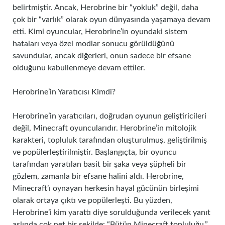
belirtmiştir. Ancak, Herobrine bir “yokluk” değil, daha
çok bir “varlık” olarak oyun dünyasında yaşamaya devam
etti. Kimi oyuncular, Herobrine’in oyundaki sistem
hataları veya özel modlar sonucu görüldüğünü
savundular, ancak diğerleri, onun sadece bir efsane
olduğunu kabullenmeye devam ettiler.
Herobrine’in Yaratıcısı Kimdi?
Herobrine’in yaratıcıları, doğrudan oyunun geliştiricileri
değil, Minecraft oyuncularıdır. Herobrine’in mitolojik
karakteri, topluluk tarafından oluşturulmuş, geliştirilmiş
ve popülerleştirilmiştir. Başlangıçta, bir oyuncu
tarafından yaratılan basit bir şaka veya şüpheli bir
gözlem, zamanla bir efsane halini aldı. Herobrine,
Minecraft’ı oynayan herkesin hayal gücünün birleşimi
olarak ortaya çıktı ve popülerleşti. Bu yüzden,
Herobrine’i kim yarattı diye sorulduğunda verilecek yanıt
aslında çok net bir şekilde: “Bütün Minecraft topluluğu.”