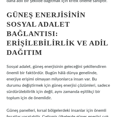
daha adil bir şekilde dağıtmak için kritik öneme sahiptir.
GÜNEŞ ENERJISININ
SOSYAL ADALET
BAĞLANTISI:
ERIŞILEBILIRLIK VE ADIL
DAĞITIM
Sosyal adalet, güneş enerjisinin geleceğini şekillendiren
önemli bir faktördür. Bugün hâlâ dünya genelinde,
enerjiye erişimi olmayan milyonlarca insan var. Bu
durumu değiştirmek için güneş enerjisi çözümleri, sadece
sürdürülebilirlik için değil, aynı zamanda eşitlikçi bir
toplum için de önemlidir.
Güneş panelleri, kırsal bölgelerdeki insanlar için önemli
fırsatlar yaratabilir. Gelişmiş ülkelerde güneş enerjisi çok