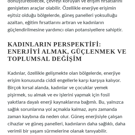
dönüştürebilecek, çevreyi koruyan ve erişim fırsatlarını
genişleten araçlar olabilir. Özellikle enerjiye erişimin
eşitsiz olduğu bölgelerde, güneş panelleri yoksulluğu
azaltan, eğitim fırsatlarını artıran ve kadınların
güçlendirilmesine yardımcı olan potansiyellere sahiptir.
KADINLARIN PERSPEKTIFI:
ENERJIYI ALMAK, GÜÇLENMEK VE
TOPLUMSAL DEĞIŞIM
Kadınlar, özellikle gelişmekte olan bölgelerde, enerjiye
erişim konusunda ciddi engellerle karşı karşıya kalıyor.
Birçok kırsal alanda, kadınlar ve çocuklar yemek
pişirmek, su almak ve ev işlerini yapmak için fosil
yakıtlara dayalı enerji kaynaklarına bağımlı. Bu, yalnızca
sağlık sorunlarına yol açmakla kalmaz, aynı zamanda
zaman kaybına da neden olur. Güneş enerjisiyle çalışan
cihazlar ve güneş panelleri, kadınların daha sağlıklı, daha
verimli bir yaşam sürmelerine olanak tanıyabilir.