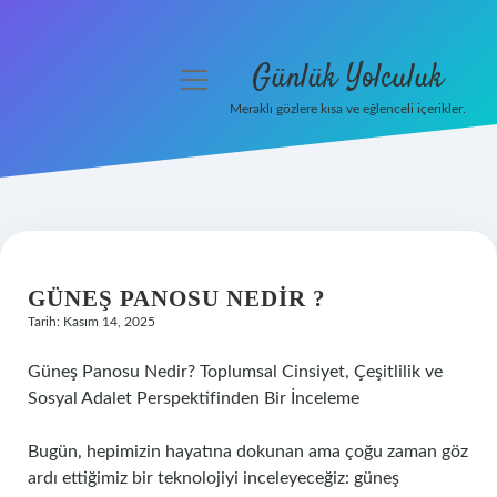
Günlük Yolculuk
menüyü
aç
Meraklı gözlere kısa ve eğlenceli içerikler.
Anasayfa
Gizlilik Politikası
Yasal Uyarı
GÜNEŞ PANOSU NEDIR ?
Hakkımızda
Tarih: Kasım 14, 2025
Güneş Panosu Nedir? Toplumsal Cinsiyet, Çeşitlilik ve
Sosyal Adalet Perspektifinden Bir İnceleme
Bugün, hepimizin hayatına dokunan ama çoğu zaman göz
ardı ettiğimiz bir teknolojiyi inceleyeceğiz: güneş