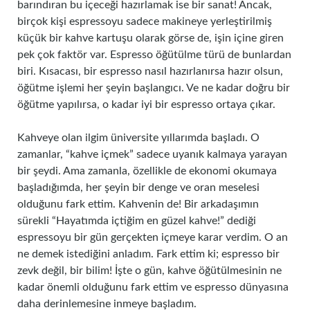
barındıran bu içeceği hazırlamak ise bir sanat! Ancak,
birçok kişi espressoyu sadece makineye yerleştirilmiş
küçük bir kahve kartuşu olarak görse de, işin içine giren
pek çok faktör var. Espresso öğütülme türü de bunlardan
biri. Kısacası, bir espresso nasıl hazırlanırsa hazır olsun,
öğütme işlemi her şeyin başlangıcı. Ve ne kadar doğru bir
öğütme yapılırsa, o kadar iyi bir espresso ortaya çıkar.
Kahveye olan ilgim üniversite yıllarımda başladı. O
zamanlar, “kahve içmek” sadece uyanık kalmaya yarayan
bir şeydi. Ama zamanla, özellikle de ekonomi okumaya
başladığımda, her şeyin bir denge ve oran meselesi
olduğunu fark ettim. Kahvenin de! Bir arkadaşımın
sürekli “Hayatımda içtiğim en güzel kahve!” dediği
espressoyu bir gün gerçekten içmeye karar verdim. O an
ne demek istediğini anladım. Fark ettim ki; espresso bir
zevk değil, bir bilim! İşte o gün, kahve öğütülmesinin ne
kadar önemli olduğunu fark ettim ve espresso dünyasına
daha derinlemesine inmeye başladım.