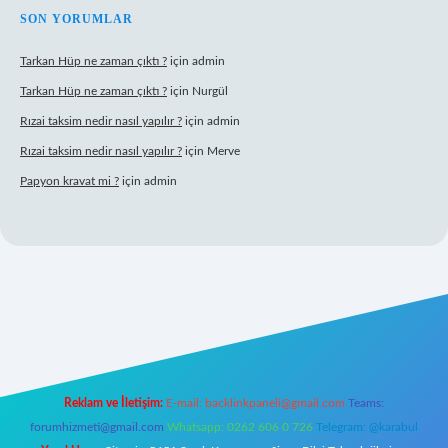
SON YORUMLAR
Tarkan Hüp ne zaman çıktı ?
için
admin
Tarkan Hüp ne zaman çıktı ?
için
Nurgül
Rızai taksim nedir nasıl yapılır ?
için
admin
Rızai taksim nedir nasıl yapılır ?
için
Merve
Papyon kravat mi ?
için
admin
 adresi
betexper.xyz
m elexbet
Reklam ve İletişim:
E-mail:
backlinkpaneli@gmail.com
Teams:
forumhizmeti@gmail.com
Whatsapp: 0262 606 0 726
Telegram: @karabul