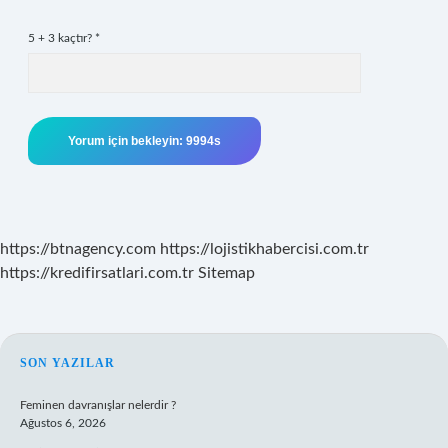
5 + 3 kaçtır?
*
https://btnagency.com
https://lojistikhabercisi.com.tr
https://kredifirsatlari.com.tr
Sitemap
SIDEBAR
SON YAZILAR
Feminen davranışlar nelerdir ?
Ağustos 6, 2026