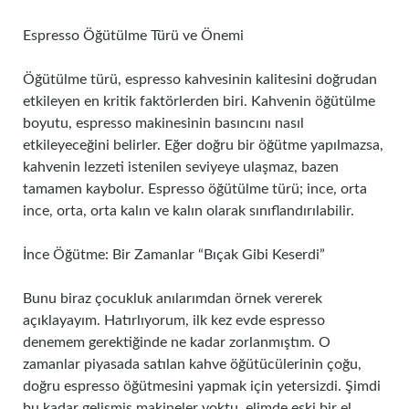
Espresso Öğütülme Türü ve Önemi
Öğütülme türü, espresso kahvesinin kalitesini doğrudan
etkileyen en kritik faktörlerden biri. Kahvenin öğütülme
boyutu, espresso makinesinin basıncını nasıl
etkileyeceğini belirler. Eğer doğru bir öğütme yapılmazsa,
kahvenin lezzeti istenilen seviyeye ulaşmaz, bazen
tamamen kaybolur. Espresso öğütülme türü; ince, orta
ince, orta, orta kalın ve kalın olarak sınıflandırılabilir.
İnce Öğütme: Bir Zamanlar “Bıçak Gibi Keserdi”
Bunu biraz çocukluk anılarımdan örnek vererek
açıklayayım. Hatırlıyorum, ilk kez evde espresso
denemem gerektiğinde ne kadar zorlanmıştım. O
zamanlar piyasada satılan kahve öğütücülerinin çoğu,
doğru espresso öğütmesini yapmak için yetersizdi. Şimdi
bu kadar gelişmiş makineler yoktu, elimde eski bir el