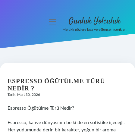
Günlük Yolculuk
menüyü
aç
Meraklı gözlere kısa ve eğlenceli içerikler.
Anasayfa
Gizlilik Politikası
Yasal Uyarı
ESPRESSO ÖĞÜTÜLME TÜRÜ
Hakkımızda
NEDIR ?
Tarih: Mart 30, 2026
Espresso Öğütülme Türü Nedir?
Espresso, kahve dünyasının belki de en sofistike içeceği.
Her yudumunda derin bir karakter, yoğun bir aroma