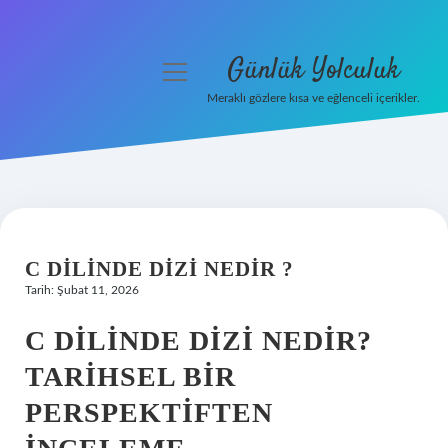
Günlük Yolculuk
menüyü
aç
Meraklı gözlere kısa ve eğlenceli içerikler.
Anasayfa
Gizlilik Politikası
Yasal Uyarı
C DILINDE DIZI NEDIR ?
Hakkımızda
Tarih: Şubat 11, 2026
C DILINDE DIZI NEDIR?
TARIHSEL BIR
PERSPEKTIFTEN