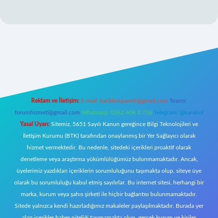
bet yeni giriş
Betexper giriş adresi
betexper.xyz
m elexbet
Reklam ve İletişim:
E-mail:
backlinkpaneli@gmail.com
Teams:
forumhizmeti@gmail.com
Whatsapp: 0262 606 0 726
Telegram: @karabul
Yasal Uyarı:
Sitemiz, 5651 Sayılı Kanun gereğince Bilgi Teknolojileri ve
İletişim Kurumu (BTK) tarafından onaylanmış bir Yer Sağlayıcı olarak
hizmet vermektedir. Bu nedenle, sitedeki içerikleri proaktif olarak
denetleme veya araştırma yükümlülüğümüz bulunmamaktadır. Ancak,
üyelerimiz yazdıkları içeriklerin sorumluluğunu taşımakta olup, siteye üye
olarak bu sorumluluğu kabul etmiş sayılırlar. Bu internet sitesi, herhangi bir
marka, kurum veya şahıs şirketi ile hiçbir bağlantısı bulunmamaktadır.
Sitede yalnızca kendi hazırladığımız makaleler paylaşılmaktadır. Burada yer
alan içerikler haber niteliği taşımamakta olup, gerçek kurum ve kişiler