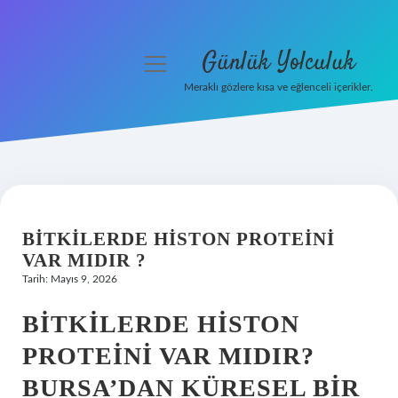
Günlük Yolculuk
menüyü
aç
Meraklı gözlere kısa ve eğlenceli içerikler.
Anasayfa
Gizlilik Politikası
Yasal Uyarı
BITKILERDE HISTON PROTEINI
Hakkımızda
VAR MIDIR ?
Tarih: Mayıs 9, 2026
BITKILERDE HISTON
PROTEINI VAR MIDIR?
BURSA’DAN KÜRESEL BIR