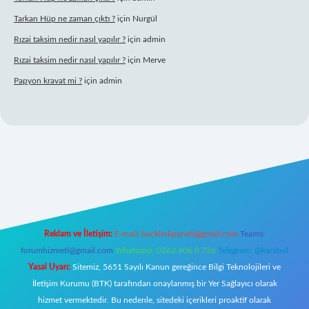
Tarkan Hüp ne zaman çıktı ?
için
Nurgül
Rızai taksim nedir nasıl yapılır ?
için
admin
Rızai taksim nedir nasıl yapılır ?
için
Merve
Papyon kravat mi ?
için
admin
iriş
ilbet casino
ilbet yeni giriş
Betexper giriş adresi
betexper.xyz
m 
Reklam ve İletişim:
E-mail:
backlinkpaneli@gmail.com
Teams:
forumhizmeti@gmail.com
Whatsapp: 0262 606 0 726
Telegram: @karabul
Yasal Uyarı:
Sitemiz, 5651 Sayılı Kanun gereğince Bilgi Teknolojileri ve
İletişim Kurumu (BTK) tarafından onaylanmış bir Yer Sağlayıcı olarak
hizmet vermektedir. Bu nedenle, sitedeki içerikleri proaktif olarak