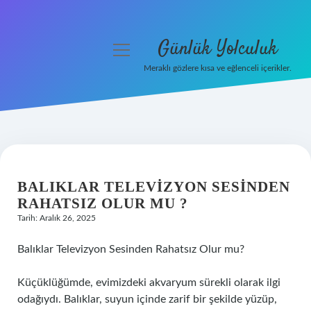
Günlük Yolculuk
menüyü
aç
Meraklı gözlere kısa ve eğlenceli içerikler.
Anasayfa
Gizlilik Politikası
Yasal Uyarı
BALIKLAR TELEVIZYON SESINDEN
Hakkımızda
RAHATSIZ OLUR MU ?
Tarih: Aralık 26, 2025
Balıklar Televizyon Sesinden Rahatsız Olur mu?
Küçüklüğümde, evimizdeki akvaryum sürekli olarak ilgi
odağıydı. Balıklar, suyun içinde zarif bir şekilde yüzüp,