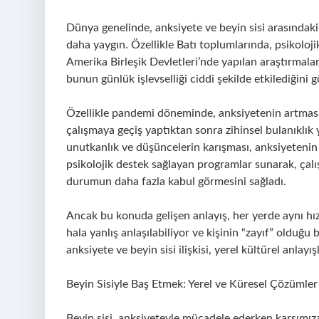
Dünya genelinde, anksiyete ve beyin sisi arasındaki 
daha yaygın. Özellikle Batı toplumlarında, psikoloj
Amerika Birleşik Devletleri’nde yapılan araştırmalar
bunun günlük işlevselliği ciddi şekilde etkilediğini g
Özellikle pandemi döneminde, anksiyetenin artmasıyla
çalışmaya geçiş yaptıktan sonra zihinsel bulanıklı
unutkanlık ve düşüncelerin karışması, anksiyetenin d
psikolojik destek sağlayan programlar sunarak, çalı
durumun daha fazla kabul görmesini sağladı.
Ancak bu konuda gelişen anlayış, her yerde aynı hız
hala yanlış anlaşılabiliyor ve kişinin “zayıf” olduğu
anksiyete ve beyin sisi ilişkisi, yerel kültürel anlayı
Beyin Sisiyle Baş Etmek: Yerel ve Küresel Çözümler
Beyin sisi, anksiyeteyle mücadele ederken karşımı