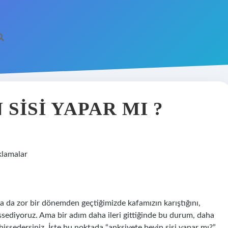
betc
SISI YAPAR MI ?
klamalar
da zor bir dönemden geçtiğimizde kafamızın karıştığını,
ssediyoruz. Ama bir adım daha ileri gittiğinde bu durum, daha
 hissedersiniz. İşte bu noktada “anksiyete beyin sisi yapar mı?”