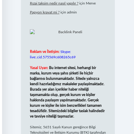
Rızai taksim nedir nasıl yapılır ?
için
Merve
Papyon kravat mi ?
için
admin
Reklam ve İletişim:
Skype:
live:.cid.575569c608265c69
Yasal Uyarı:
Bu internet sitesi, herhangi bir
marka, kurum veya şahıs şirketi ile hiçbir
bağlantısı bulunmamaktadır. Sitede yalnızca
kendi hazırladığımız makaleler paylaşılmaktadır.
Burada yer alan içerikler haber niteliği
taşımamakta olup, gerçek kurum ve kişiler
hakkında paylaşım yapılmamaktadır. Gerçek
kurum ve kişiler ile isim benzerlikleri tamamen
tesadüfidir. Sitemizdeki bilgiler taslak halindedir
ve tavsiye niteliği taşımazlar.
Sitemiz, 5651 Sayılı Kanun gereğince Bilgi
Teknolojileri ve İletişim Kurumu (BTK) tarafından