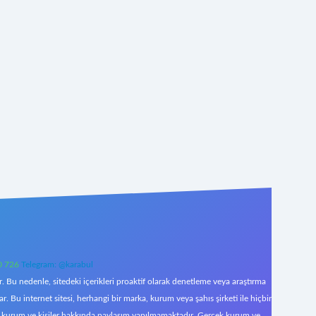
0 726
Telegram: @karabul
 Bu nedenle, sitedeki içerikleri proaktif olarak denetleme veya araştırma
Bu internet sitesi, herhangi bir marka, kurum veya şahıs şirketi ile hiçbir
çek kurum ve kişiler hakkında paylaşım yapılmamaktadır. Gerçek kurum ve