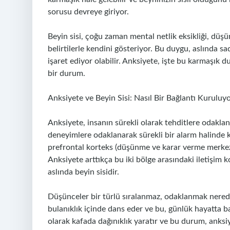
sorusu devreye giriyor.
Beyin sisi, çoğu zaman mental netlik eksikliği, düş
belirtilerle kendini gösteriyor. Bu duygu, aslında sa
işaret ediyor olabilir. Anksiyete, işte bu karmaşık d
bir durum.
Anksiyete ve Beyin Sisi: Nasıl Bir Bağlantı Kuruluy
Anksiyete, insanın sürekli olarak tehditlere odakl
deneyimlere odaklanarak sürekli bir alarm halinde ka
prefrontal korteks (düşünme ve karar verme merkez
Anksiyete arttıkça bu iki bölge arasındaki iletişim k
aslında beyin sisidir.
Düşünceler bir türlü sıralanmaz, odaklanmak neredey
bulanıklık içinde dans eder ve bu, günlük hayatta basi
olarak kafada dağınıklık yaratır ve bu durum, anksiy