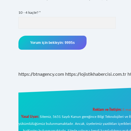
10 - 4 kaçtır?
*
https://btnagency.com
https://lojistikhabercisi.com.tr
h
Reklam ve İletişim:
E-mai
Yasal Uyarı:
Sitemiz, 5651 Sayılı Kanun gereğince Bilgi Teknolojileri ve İ
yükümlülüğümüz bulunmamaktadır. Ancak, üyelerimiz yazdıkları içeriklerin s
bağlantısı bulunmamaktadır. Sitede yalnızca kendi hazırladığımız makal