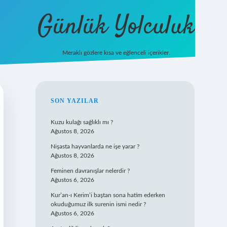
Günlük Yolculuk
Meraklı gözlere kısa ve eğlenceli içerikler.
i
vdcasino güncel giriş
ilbet casino
ilbet yeni giriş
Betexper giriş adr
SIDEBAR
SON YAZILAR
Kuzu kulağı sağlıklı mı ?
Ağustos 8, 2026
Nişasta hayvanlarda ne işe yarar ?
Ağustos 8, 2026
Feminen davranışlar nelerdir ?
Ağustos 6, 2026
Kur’an-ı Kerim’i baştan sona hatim ederken
okuduğumuz ilk surenin ismi nedir ?
Ağustos 6, 2026