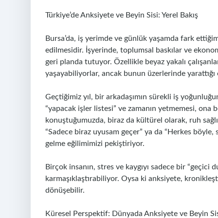
Türkiye’de Anksiyete ve Beyin Sisi: Yerel Bakış
Bursa’da, iş yerimde ve günlük yaşamda fark ettiğim
edilmesidir. İşyerinde, toplumsal baskılar ve ekono
geri planda tutuyor. Özellikle beyaz yakalı çalışanla
yaşayabiliyorlar, ancak bunun üzerlerinde yarattığı 
Geçtiğimiz yıl, bir arkadaşımın sürekli iş yoğunluğun
“yapacak işler listesi” ve zamanın yetmemesi, ona be
konuştuğumuzda, biraz da kültürel olarak, ruh sağl
“Sadece biraz uyusam geçer” ya da “Herkes böyle, 
gelme eğilimimizi pekiştiriyor.
Birçok insanın, stres ve kaygıyı sadece bir “geçici
karmaşıklaştırabiliyor. Oysa ki anksiyete, kronikleşt
dönüşebilir.
Küresel Perspektif: Dünyada Anksiyete ve Beyin Si