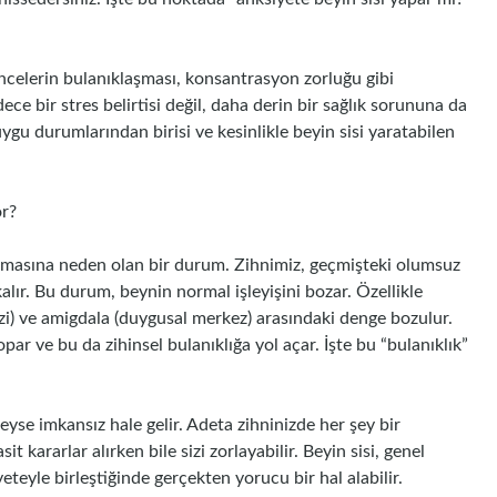
üncelerin bulanıklaşması, konsantrasyon zorluğu gibi
dece bir stres belirtisi değil, daha derin bir sağlık sorununa da
uygu durumlarından birisi ve kesinlikle beyin sisi yaratabilen
or?
anmasına neden olan bir durum. Zihnimiz, geçmişteki olumsuz
lır. Bu durum, beynin normal işleyişini bozar. Özellikle
i) ve amigdala (duygusal merkez) arasındaki denge bozulur.
opar ve bu da zihinsel bulanıklığa yol açar. İşte bu “bulanıklık”
se imkansız hale gelir. Adeta zihninizde her şey bir
t kararlar alırken bile sizi zorlayabilir. Beyin sisi, genel
eteyle birleştiğinde gerçekten yorucu bir hal alabilir.