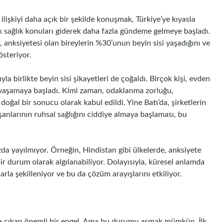
ilişkiyi daha açık bir şekilde konuşmak, Türkiye’ye kıyasla
ik sağlık konuları giderek daha fazla gündeme gelmeye başladı.
, anksiyetesi olan bireylerin %30’unun beyin sisi yaşadığını ve
österiyor.
 birlikte beyin sisi şikayetleri de çoğaldı. Birçok kişi, evden
k yaşamaya başladı. Kimi zaman, odaklanma zorluğu,
oğal bir sonucu olarak kabul edildi. Yine Batı’da, şirketlerin
şanlarının ruhsal sağlığını ciddiye almaya başlaması, bu
da yayılmıyor. Örneğin, Hindistan gibi ülkelerde, anksiyete
 bir durum olarak algılanabiliyor. Dolayısıyla, küresel anlamda
şlarla şekilleniyor ve bu da çözüm arayışlarını etkiliyor.
za çıkan önemli bir engel. Ama bu durumu aşmak mümkün. İlk