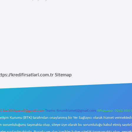
ttps://kredifirsatlari.com.tr
Sitemap
l:
backlinkpaneli@gmail.com
Teams:
forumhizmeti@gmail.com
Whatsapp: 0262 606 
letişim Kurumu (BTK) tarafından onaylanmış bir Yer Sağlayıcı olarak hizmet vermektedir.
orumluluğunu taşımakta olup, siteye üye olarak bu sorumluluğu kabul etmiş sayılırlar. 
eler paylaşılmaktadır. Burada yer alan içerikler haber niteliği taşımamakta olup, ger