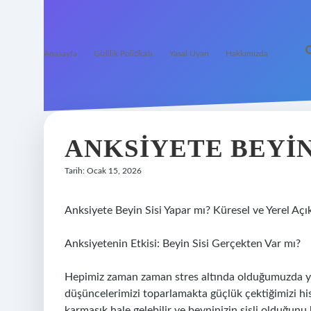
Anasayfa
Gizlilik Politikası
Yasal Uyarı
Hakkımızda
ANKSIYETE BEYIN 
Tarih: Ocak 15, 2026
Anksiyete Beyin Sisi Yapar mı? Küresel ve Yerel Açı
Anksiyetenin Etkisi: Beyin Sisi Gerçekten Var mı?
Hepimiz zaman zaman stres altında olduğumuzda ya 
düşüncelerimizi toparlamakta güçlük çektiğimizi hi
karmaşık hale gelebilir ve beyninizin sisli olduğunu