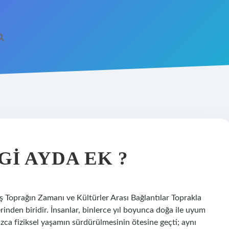
I AYDA EK ?
ş Toprağın Zamanı ve Kültürler Arası Bağlantılar Toprakla
klerinden biridir. İnsanlar, binlerce yıl boyunca doğa ile uyum
lnızca fiziksel yaşamın sürdürülmesinin ötesine geçti; aynı