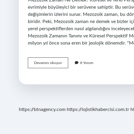
Mezozoik Zaman Ne Demek? Küresel ve Yerel Perspekt
evrimiyle büyüleyici bir serüvene sahiptir. Bu serüv
değişimlerin izlerini sunar. Mezozoik zaman, bu dön
biridir. Peki, Mezozoik zaman ne demek ve bizler iç
yerel perspektiflerden nasıl algılandığını inceleyec
Mezozoik Zamanın Tanımı ve Küresel Perspektif Me
milyon yıl önce sona eren bir jeolojik dönemdir. “
Mezozoik
Devamını okuyun
8 Yorum
zaman
ne
demek
?
https://btnagency.com
https://lojistikhabercisi.com.tr
h