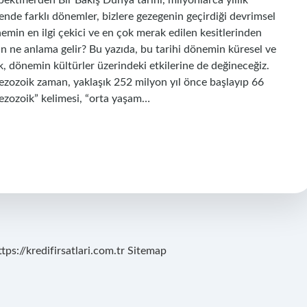
iflerden Bir Bakış Dünya tarihi, milyonlarca yıllık
ende farklı dönemler, bizlere gezegenin geçirdiği devrimsel
emin en ilgi çekici ve en çok merak edilen kesitlerinden
in ne anlama gelir? Bu yazıda, bu tarihi dönemin küresel ve
ek, dönemin kültürler üzerindeki etkilerine de değineceğiz.
zozoik zaman, yaklaşık 252 milyon yıl önce başlayıp 66
Mezozoik” kelimesi, “orta yaşam…
ttps://kredifirsatlari.com.tr
Sitemap