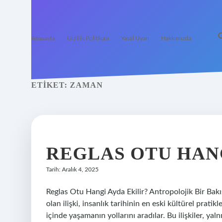
Anasayfa
Gizlilik Politikası
Yasal Uyarı
Hakkımızda
ETIKET:
ZAMAN
REGLAS OTU HANG
Tarih: Aralık 4, 2025
Reglas Otu Hangi Ayda Ekilir? Antropolojik Bir Bakı
olan ilişki, insanlık tarihinin en eski kültürel prati
içinde yaşamanın yollarını aradılar. Bu ilişkiler, ya