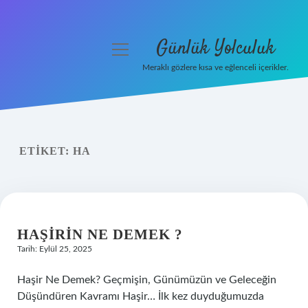
Günlük Yolculuk
menüyü
aç
Meraklı gözlere kısa ve eğlenceli içerikler.
Anasayfa
Gizlilik Politikası
ETIKET:
HA
Yasal Uyarı
Hakkımızda
HAŞIRIN NE DEMEK ?
Tarih: Eylül 25, 2025
Haşir Ne Demek? Geçmişin, Günümüzün ve Geleceğin
Düşündüren Kavramı Haşir… İlk kez duyduğumuzda