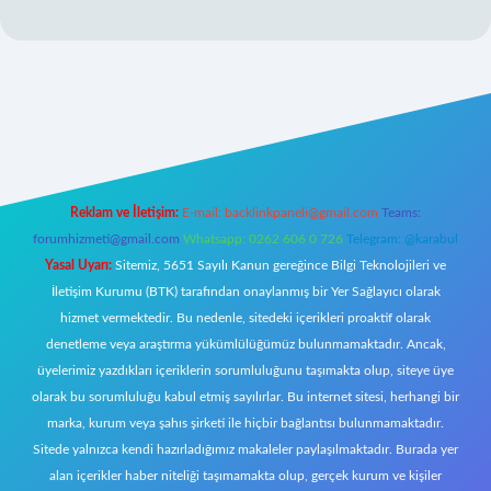
exper giriş adresi
betexper.xyz
m elexbet
Reklam ve İletişim:
E-mail:
backlinkpaneli@gmail.com
Teams:
forumhizmeti@gmail.com
Whatsapp: 0262 606 0 726
Telegram: @karabul
Yasal Uyarı:
Sitemiz, 5651 Sayılı Kanun gereğince Bilgi Teknolojileri ve
İletişim Kurumu (BTK) tarafından onaylanmış bir Yer Sağlayıcı olarak
hizmet vermektedir. Bu nedenle, sitedeki içerikleri proaktif olarak
denetleme veya araştırma yükümlülüğümüz bulunmamaktadır. Ancak,
üyelerimiz yazdıkları içeriklerin sorumluluğunu taşımakta olup, siteye üye
olarak bu sorumluluğu kabul etmiş sayılırlar. Bu internet sitesi, herhangi bir
marka, kurum veya şahıs şirketi ile hiçbir bağlantısı bulunmamaktadır.
Sitede yalnızca kendi hazırladığımız makaleler paylaşılmaktadır. Burada yer
alan içerikler haber niteliği taşımamakta olup, gerçek kurum ve kişiler