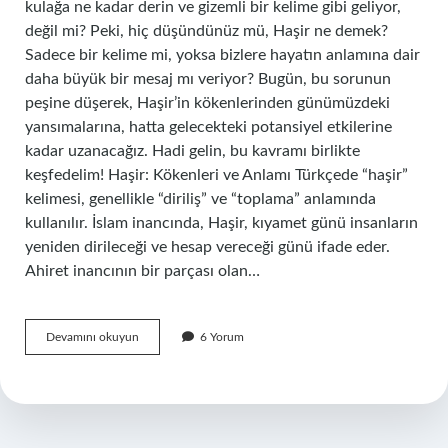
kulağa ne kadar derin ve gizemli bir kelime gibi geliyor,
değil mi? Peki, hiç düşündünüz mü, Haşir ne demek?
Sadece bir kelime mi, yoksa bizlere hayatın anlamına dair
daha büyük bir mesaj mı veriyor? Bugün, bu sorunun
peşine düşerek, Haşir’in kökenlerinden günümüzdeki
yansımalarına, hatta gelecekteki potansiyel etkilerine
kadar uzanacağız. Hadi gelin, bu kavramı birlikte
keşfedelim! Haşir: Kökenleri ve Anlamı Türkçede “haşir”
kelimesi, genellikle “diriliş” ve “toplama” anlamında
kullanılır. İslam inancında, Haşir, kıyamet günü insanların
yeniden dirileceği ve hesap vereceği günü ifade eder.
Ahiret inancının bir parçası olan…
Haşirin
Devamını okuyun
6 Yorum
ne
demek
?